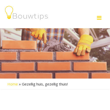
Me
Home
»
Gezellig huis, gezellig thuis!